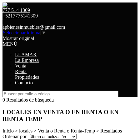
777 514 1309
+5217775141309
|
apbienesinmuebles@gmail.com
Seleccionar idioma
▼
Mostrar original
MENÚ
LLAMAR
La Empresa
Venta
Renta
Propiedades
Contacto
0 Resultados de búsqueda
LOCALES EN VENTA O EN RENTA O EN
RENTA TEMP
Inicio
>
locales
>
Venta
o
Renta
o
Renta-Temp
> Resultados
Ordenar por