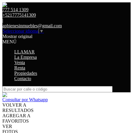
777 514 1309
+5217775141309
|
apbienesinmuebles@gmail.com
Seleccionar idioma
▼
Mostrar original
MENÚ
LLAMAR
La Empresa
Venta
Renta
Propiedades
Contacto
Consultar por Whatsapp
VOLVER A
RESULTADOS
AGREGAR A
FAVORITOS
VER
FOTOS