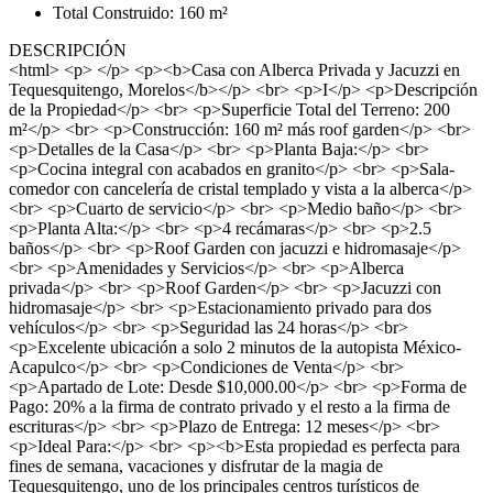
Total Construido: 160 m²
DESCRIPCIÓN
<html> <p> </p> <p><b>Casa con Alberca Privada y Jacuzzi en
Tequesquitengo, Morelos</b></p> <br> <p>I</p> <p>Descripción
de la Propiedad</p> <br> <p>Superficie Total del Terreno: 200
m²</p> <br> <p>Construcción: 160 m² más roof garden</p> <br>
<p>Detalles de la Casa</p> <br> <p>Planta Baja:</p> <br>
<p>Cocina integral con acabados en granito</p> <br> <p>Sala-
comedor con cancelería de cristal templado y vista a la alberca</p>
<br> <p>Cuarto de servicio</p> <br> <p>Medio baño</p> <br>
<p>Planta Alta:</p> <br> <p>4 recámaras</p> <br> <p>2.5
baños</p> <br> <p>Roof Garden con jacuzzi e hidromasaje</p>
<br> <p>Amenidades y Servicios</p> <br> <p>Alberca
privada</p> <br> <p>Roof Garden</p> <br> <p>Jacuzzi con
hidromasaje</p> <br> <p>Estacionamiento privado para dos
vehículos</p> <br> <p>Seguridad las 24 horas</p> <br>
<p>Excelente ubicación a solo 2 minutos de la autopista México-
Acapulco</p> <br> <p>Condiciones de Venta</p> <br>
<p>Apartado de Lote: Desde $10,000.00</p> <br> <p>Forma de
Pago: 20% a la firma de contrato privado y el resto a la firma de
escrituras</p> <br> <p>Plazo de Entrega: 12 meses</p> <br>
<p>Ideal Para:</p> <br> <p><b>Esta propiedad es perfecta para
fines de semana, vacaciones y disfrutar de la magia de
Tequesquitengo, uno de los principales centros turísticos de