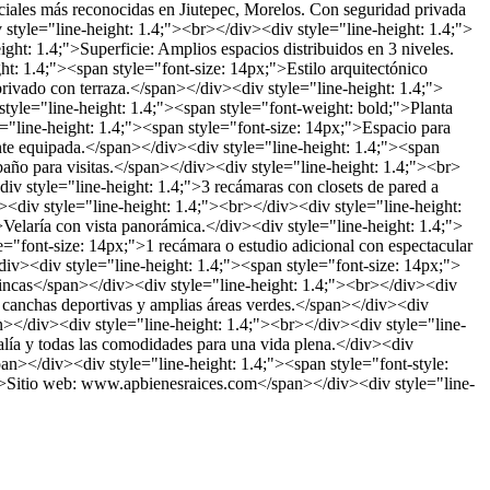
nciales más reconocidas en Jiutepec, Morelos. Con seguridad privada
iv style="line-height: 1.4;"><br></div><div style="line-height: 1.4;">
ht: 1.4;">Superficie: Amplios espacios distribuidos en 3 niveles.
t: 1.4;"><span style="font-size: 14px;">Estilo arquitectónico
rivado con terraza.</span></div><div style="line-height: 1.4;">
style="line-height: 1.4;"><span style="font-weight: bold;">Planta
="line-height: 1.4;"><span style="font-size: 14px;">Espacio para
ente equipada.</span></div><div style="line-height: 1.4;"><span
año para visitas.</span></div><div style="line-height: 1.4;"><br>
iv style="line-height: 1.4;">3 recámaras con closets de pared a
><div style="line-height: 1.4;"><br></div><div style="line-height:
elaría con vista panorámica.</div><div style="line-height: 1.4;">
e="font-size: 14px;">1 recámara o estudio adicional con espectacular
div><div style="line-height: 1.4;"><span style="font-size: 14px;">
Fincas</span></div><div style="line-height: 1.4;"><br></div><div
a, canchas deportivas y amplias áreas verdes.</span></div><div
an></div><div style="line-height: 1.4;"><br></div><div style="line-
valía y todas las comodidades para una vida plena.</div><div
an></div><div style="line-height: 1.4;"><span style="font-style:
c;">Sitio web: www.apbienesraices.com</span></div><div style="line-