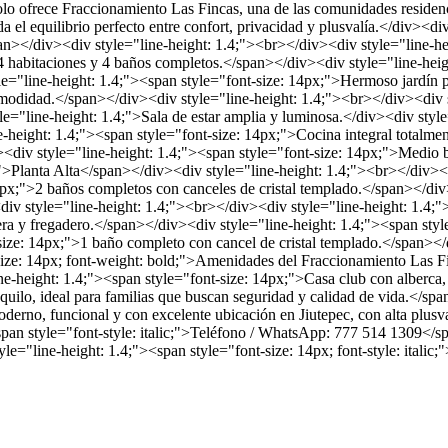
 solo ofrece Fraccionamiento Las Fincas, una de las comunidades reside
da el equilibrio perfecto entre confort, privacidad y plusvalía.</div><d
an></div><div style="line-height: 1.4;"><br></div><div style="line-heig
4 habitaciones y 4 baños completos.</span></div><div style="line-heigh
="line-height: 1.4;"><span style="font-size: 14px;">Hermoso jardín p
comodidad.</span></div><div style="line-height: 1.4;"><br></div><div 
="line-height: 1.4;">Sala de estar amplia y luminosa.</div><div style
e-height: 1.4;"><span style="font-size: 14px;">Cocina integral totalm
<div style="line-height: 1.4;"><span style="font-size: 14px;">Medio b
">Planta Alta</span></div><div style="line-height: 1.4;"><br></div><d
4px;">2 baños completos con canceles de cristal templado.</span></div
 style="line-height: 1.4;"><br></div><div style="line-height: 1.4;">V
era y fregadero.</span></div><div style="line-height: 1.4;"><span styl
size: 14px;">1 baño completo con cancel de cristal templado.</span></
size: 14px; font-weight: bold;">Amenidades del Fraccionamiento Las 
line-height: 1.4;"><span style="font-size: 14px;">Casa club con alberc
nquilo, ideal para familias que buscan seguridad y calidad de vida.</sp
oderno, funcional y con excelente ubicación en Jiutepec, con alta plus
span style="font-style: italic;">Teléfono / WhatsApp: 777 514 1309</sp
="line-height: 1.4;"><span style="font-size: 14px; font-style: itali