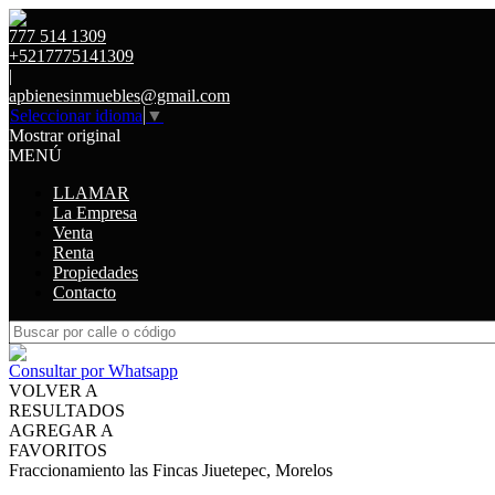
777 514 1309
+5217775141309
|
apbienesinmuebles@gmail.com
Seleccionar idioma
▼
Mostrar original
MENÚ
LLAMAR
La Empresa
Venta
Renta
Propiedades
Contacto
Consultar por Whatsapp
VOLVER A
RESULTADOS
AGREGAR A
FAVORITOS
Fraccionamiento las Fincas Jiuetepec, Morelos
VENTA