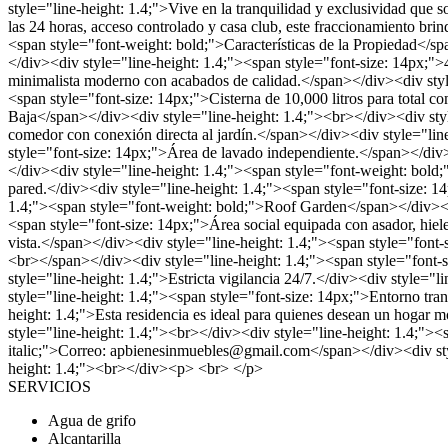
style="line-height: 1.4;">Vive en la tranquilidad y exclusividad que
las 24 horas, acceso controlado y casa club, este fraccionamiento brin
<span style="font-weight: bold;">Características de la Propiedad</sp
</div><div style="line-height: 1.4;"><span style="font-size: 14px;">
minimalista moderno con acabados de calidad.</span></div><div style
<span style="font-size: 14px;">Cisterna de 10,000 litros para total 
Baja</span></div><div style="line-height: 1.4;"><br></div><div style
comedor con conexión directa al jardín.</span></div><div style="lin
style="font-size: 14px;">Área de lavado independiente.</span></div>
</div><div style="line-height: 1.4;"><span style="font-weight: bold;
pared.</div><div style="line-height: 1.4;"><span style="font-size: 1
1.4;"><span style="font-weight: bold;">Roof Garden</span></div><div
<span style="font-size: 14px;">Área social equipada con asador, hiel
vista.</span></div><div style="line-height: 1.4;"><span style="font-
<br></span></div><div style="line-height: 1.4;"><span style="font-
style="line-height: 1.4;">Estricta vigilancia 24/7.</div><div style="
style="line-height: 1.4;"><span style="font-size: 14px;">Entorno tra
height: 1.4;">Esta residencia es ideal para quienes desean un hogar m
style="line-height: 1.4;"><br></div><div style="line-height: 1.4;"><
italic;">Correo: apbienesinmuebles@gmail.com</span></div><div style
height: 1.4;"><br></div><p> <br> </p>
SERVICIOS
Agua de grifo
Alcantarilla