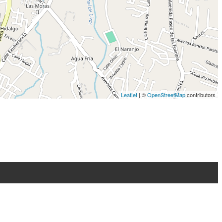
Leaflet
| ©
OpenStreetMap
contributors