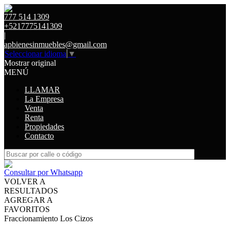
777 514 1309
+5217775141309
|
apbienesinmuebles@gmail.com
Seleccionar idioma
▼
Mostrar original
MENÚ
LLAMAR
La Empresa
Venta
Renta
Propiedades
Contacto
Consultar por Whatsapp
VOLVER A
RESULTADOS
AGREGAR A
FAVORITOS
Fraccionamiento Los Cizos
VENTA