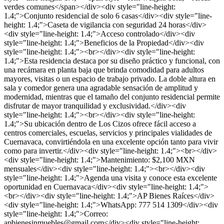
verdes comunes</span></div><div style="line-height:
1.4;">Conjunto residencial de solo 6 casas</div><div style="line-
height: 1.4;">Caseta de vigilancia con seguridad 24 horas</div>
<div style="line-height: 1.4;">Acceso controlado</div><div
style="line-height: 1.4;">Beneficios de la Propiedad</div><div
style="line-height: 1.4;"><br></div><div style="line-height:
1.4;">Esta residencia destaca por su diseño práctico y funcional, con
una recámara en planta baja que brinda comodidad para adultos
mayores, visitas o un espacio de trabajo privado. La doble altura en
sala y comedor genera una agradable sensación de amplitud y
modernidad, mientras que el tamaño del conjunto residencial permite
disfrutar de mayor tranquilidad y exclusividad.</div><div
style="line-height: 1.4;"><br></div><div style="line-height:
1.4;">Su ubicación dentro de Los Cizos ofrece fácil acceso a
centros comerciales, escuelas, servicios y principales vialidades de
Cuernavaca, convirtiéndola en una excelente opción tanto para vivir
como para invertir.</div><div style="line-height: 1.4;"><br></div>
<div style="line-height: 1.4;">Mantenimiento: $2,100 MXN
mensuales</div><div style="line-height: 1.4;"><br></div><div
style="line-height: 1.4;">Agenda una visita y conoce esta excelente
oportunidad en Cuernavaca</div><div style="line-height: 1.4;">
<br></div><div style="line-height: 1.4;">AP Bienes Raíces</div>
<div style="line-height: 1.4;">WhatsApp: 777 514 1309</div><div
style="line-height: 1.4;">Correo:
apbienesinmuebles@gmail.com</div><div style="line-height: