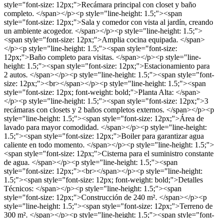
style="font-size: 12px;">Recámara principal con closet y baño
completo. </span></p><p style="line-height: 1.5;"><span
style="font-size: 12px;">Sala y comedor con vista al jardín, creando
un ambiente acogedor. </span></p><p style="line-height: 1.5;">
<span style="font-size: 12px;">Amplia cocina equipada. </span>
</p><p style="line-height: 1.5;"><span style="font-size:
12px;">Baño completo para visitas. </span></p><p style="line-
height: 1.5;"><span style="font-size: 12px;">Estacionamiento para
2 autos. </span></p><p style="line-height: 1.5;"><span style="font-
size: 12px;"><br></span></p><p style="line-height: 1.5;"><span
style="font-size: 12px; font-weight: bold;">Planta Alta: </span>
</p><p style="line-height: 1.5;"><span style="font-size: 12px;">3
recámaras con closets y 2 baños completos externos. </span></p><p
style="line-height: 1.5;"><span style="font-size: 12px;">Área de
lavado para mayor comodidad. </span></p><p style="line-height:
1.5;"><span style="font-size: 12px;">Boiler para garantizar agua
caliente en todo momento. </span></p><p style="line-height: 1.5;">
<span style="font-size: 12px;">Cisterna para el suministro constante
de agua. </span></p><p style="line-height: 1.5;"><span
style="font-size: 12px;"><br></span></p><p style="line-height:
1.5;"><span style="font-size: 12px; font-weight: bold;">Detalles
Técnicos: </span></p><p style="line-height: 1.5;"><span
style="font-size: 12px;">Construcción de 240 m². </span></p><p
style="line-height: 1.5;"><span style="font-size: 12px;">Terreno de
300 m². </span></p><p style="line-height: 1.5;"><span style="font-