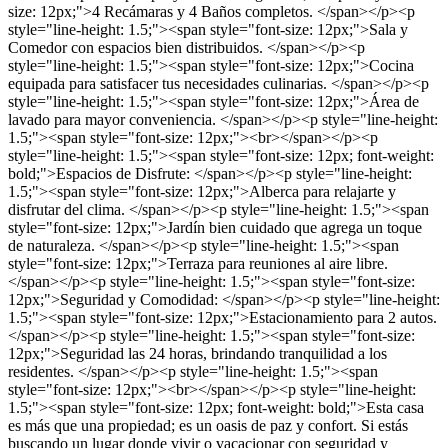
size: 12px;">4 Recámaras y 4 Baños completos. </span></p><p
style="line-height: 1.5;"><span style="font-size: 12px;">Sala y
Comedor con espacios bien distribuidos. </span></p><p
style="line-height: 1.5;"><span style="font-size: 12px;">Cocina
equipada para satisfacer tus necesidades culinarias. </span></p><p
style="line-height: 1.5;"><span style="font-size: 12px;">Área de
lavado para mayor conveniencia. </span></p><p style="line-height:
1.5;"><span style="font-size: 12px;"><br></span></p><p
style="line-height: 1.5;"><span style="font-size: 12px; font-weight:
bold;">Espacios de Disfrute: </span></p><p style="line-height:
1.5;"><span style="font-size: 12px;">Alberca para relajarte y
disfrutar del clima. </span></p><p style="line-height: 1.5;"><span
style="font-size: 12px;">Jardín bien cuidado que agrega un toque
de naturaleza. </span></p><p style="line-height: 1.5;"><span
style="font-size: 12px;">Terraza para reuniones al aire libre.
</span></p><p style="line-height: 1.5;"><span style="font-size:
12px;">Seguridad y Comodidad: </span></p><p style="line-height:
1.5;"><span style="font-size: 12px;">Estacionamiento para 2 autos.
</span></p><p style="line-height: 1.5;"><span style="font-size:
12px;">Seguridad las 24 horas, brindando tranquilidad a los
residentes. </span></p><p style="line-height: 1.5;"><span
style="font-size: 12px;"><br></span></p><p style="line-height:
1.5;"><span style="font-size: 12px; font-weight: bold;">Esta casa
es más que una propiedad; es un oasis de paz y confort. Si estás
buscando un lugar donde vivir o vacacionar con seguridad y