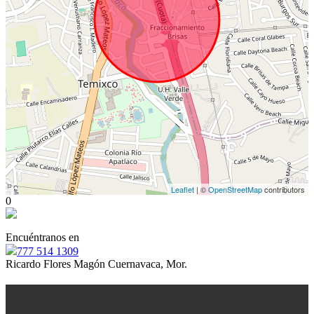
Leaflet
| ©
OpenStreetMap
contributors
0
Encuéntranos en
777 514 1309
Ricardo Flores Magón Cuernavaca, Mor.