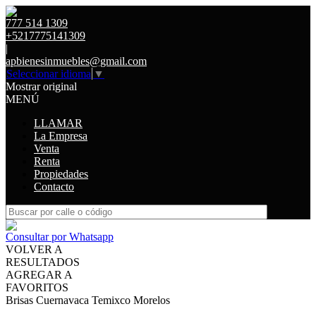
777 514 1309
+5217775141309
|
apbienesinmuebles@gmail.com
Seleccionar idioma
▼
Mostrar original
MENÚ
LLAMAR
La Empresa
Venta
Renta
Propiedades
Contacto
Consultar por Whatsapp
VOLVER A
RESULTADOS
AGREGAR A
FAVORITOS
Brisas Cuernavaca Temixco Morelos
VENTA